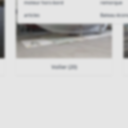
moteur hors-bord
remorque
articles
Bateau éco
Voilier (20)