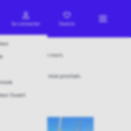
Se connecter
Favoris
teur
enchères de bateaux en cours.
de
ux en ligne.
suelles.
t proposé à la vente le mois prochain.
onsole
bateau préféré.
teur Ouvert
eau.