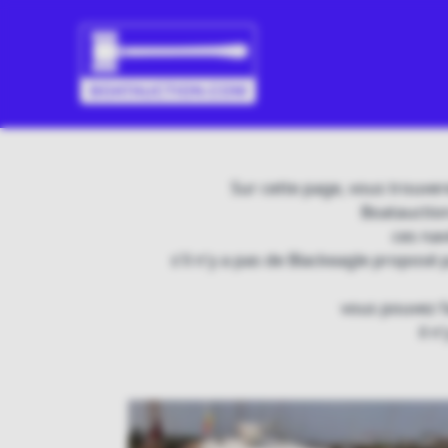
Sur cette page, vous trouver
Boatauction
ces nav
s'il n'y a pas de Blackeagle proposé 
vous pouvez fa
il 