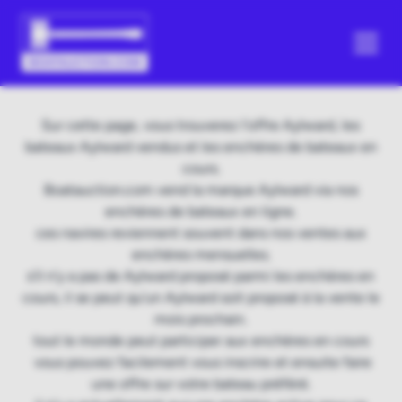
Sur cette page, vous trouverez l'offre Aylward, les
bateaux Aylward vendus et les enchères de bateaux en
cours.
Boatauction.com vend la marque Aylward via nos
enchères de bateaux en ligne.
ces navires reviennent souvent dans nos ventes aux
enchères mensuelles.
s'il n'y a pas de Aylward proposé parmi les enchères en
cours, il se peut qu'un Aylward soit proposé à la vente le
mois prochain.
tout le monde peut participer aux enchères en cours
vous pouvez facilement vous inscrire et ensuite faire
une offre sur votre bateau préféré.