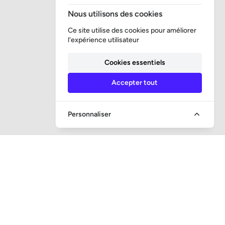
Nous utilisons des cookies
Ce site utilise des cookies pour améliorer
l'expérience utilisateur
Cookies essentiels
Accepter tout
Personnaliser