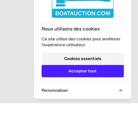
Nous utilisons des cookies
Ce site utilise des cookies pour améliorer
l'expérience utilisateur
Cookies essentiels
Accepter tout
Personnaliser