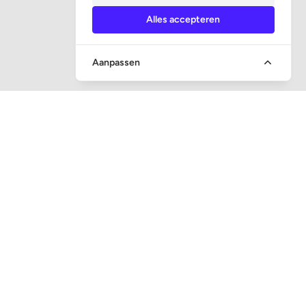
Alles accepteren
Aanpassen
SNEL NAAR
Vraag en antwoord
Veiling toezicht
Executieveilingen
Inschrijven nieuwsbrief