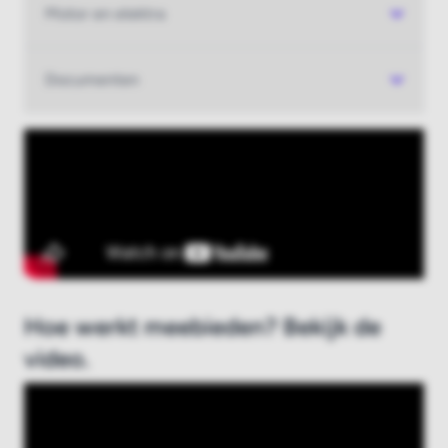
Motor en elektra
Nieuw bij Boatauction.com?
Registreer hier
Documenten
Hoe werkt meebieden? Bekijk de
video.