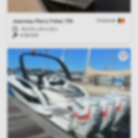
Oostende
Jeanneau Merry Fisher 795
16 d 23 u 55 m 21 s
€ 28.000