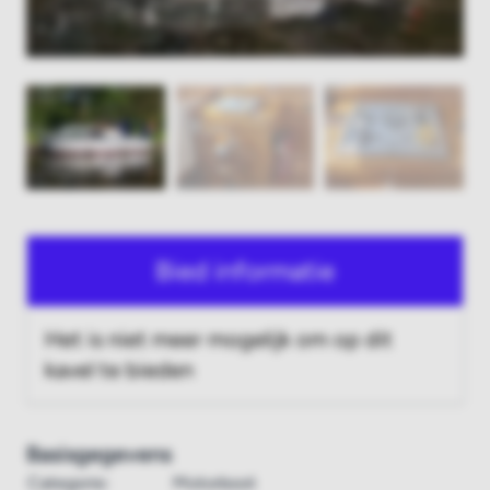
Bied informatie
Het is niet meer mogelijk om op dit
kavel te bieden
Basisgegevens
Categorie:
Motorboot