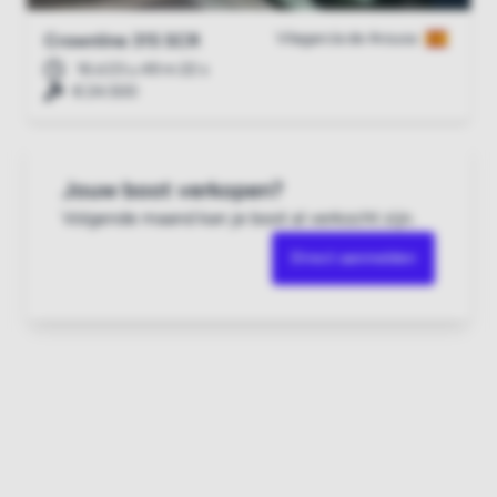
Vilagarcía de Arousa
Crownline 315 SCR
16 d 23 u 49 m 21 s
€ 24.500
Jouw boot verkopen?
Volgende maand kan je boot al verkocht zijn.
Direct aanmelden