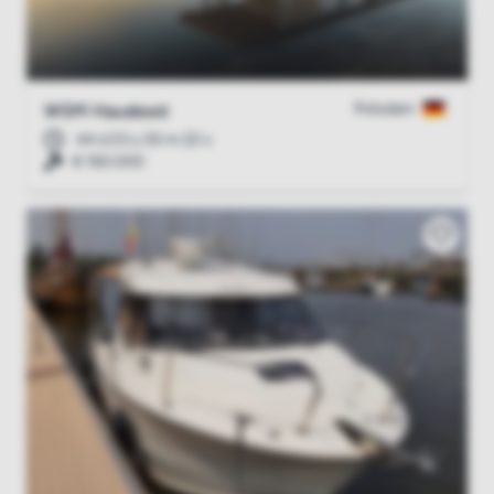
Potsdam
WSM Hausboot
44 d 23 u 50 m 21 s
€ 160.000